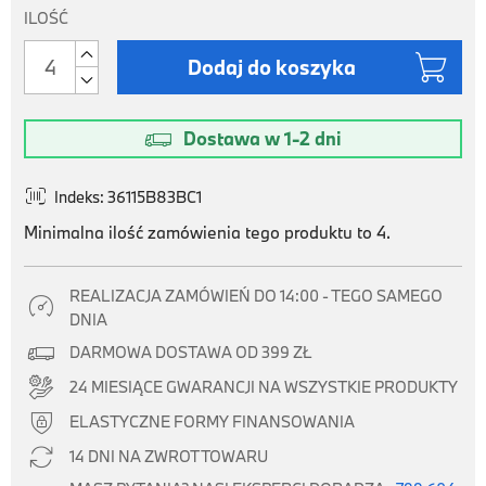
ILOŚĆ

Dodaj do koszyka

Dostawa w 1-2 dni

Indeks: 36115B83BC1
Minimalna ilość zamówienia tego produktu to 4.
REALIZACJA ZAMÓWIEŃ DO 14:00 - TEGO SAMEGO

DNIA

DARMOWA DOSTAWA OD 399 ZŁ

24 MIESIĄCE GWARANCJI NA WSZYSTKIE PRODUKTY

ELASTYCZNE FORMY FINANSOWANIA

14 DNI NA ZWROT TOWARU