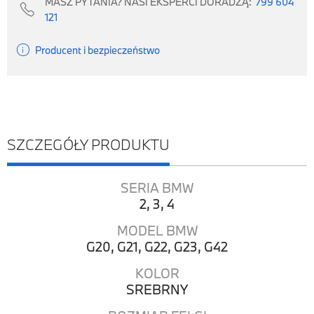
MASZ PYTANIA? NASI EKSPERCI DORADZĄ:
799 604

121

Producent i bezpieczeństwo
SZCZEGÓŁY PRODUKTU
SERIA BMW
2, 3, 4
MODEL BMW
G20, G21, G22, G23, G42
KOLOR
SREBRNY