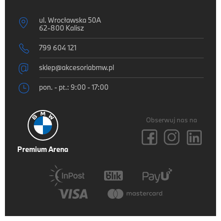
ul. Wrocławska 50A

62-800 Kalisz

799 604 121

sklep@akcesoriabmw.pl

pon. - pt.: 9:00 - 17:00
Obserwuj nas na
Premium Arena