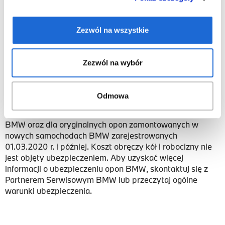
To nie jest zwykły komplet kół. To zestaw przygotowany
specjalnie dla Twojego BMW – bez kombinowania, bez ryzyka i
bez ukrytych kosztów.
Zezwól na wszystkie
Miej pewność, że wszystko będzie działało idealnie od pierwszego
kilometra. Masz BMW - więc zimą nie idź na kompromisy.
Zezwól na wybór
*Ubezpieczenie opon BMW to produkt Allianz
Odmowa
Versicherungs-AG. Obowiązuje dla wszystkich opon i
kompletnych kół zakupionych u Partnera Serwisowego
BMW oraz dla oryginalnych opon zamontowanych w
nowych samochodach BMW zarejestrowanych
01.03.2020 r. i później. Koszt obręczy kół i robocizny nie
jest objęty ubezpieczeniem. Aby uzyskać więcej
informacji o ubezpieczeniu opon BMW, skontaktuj się z
Partnerem Serwisowym BMW lub przeczytaj ogólne
warunki ubezpieczenia.