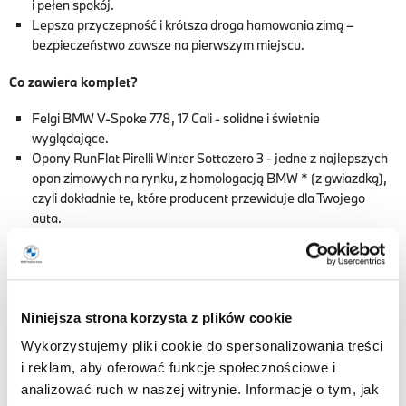
i pełen spokój.
Lepsza przyczepność i krótsza droga hamowania zimą –
bezpieczeństwo zawsze na pierwszym miejscu.
Co zawiera komplet?
Felgi BMW V-Spoke 778, 17 Cali - solidne i świetnie
wyglądające.
Opony RunFlat Pirelli Winter Sottozero 3 - jedne z najlepszych
opon zimowych na rynku, z homologacją BMW * (z gwiazdką),
czyli dokładnie te, które producent przewiduje dla Twojego
auta.
Czujniki ciśnienia RDCi – już zamontowane i zaprogramowane,
nie musisz nic ustawiać.
Pełne przygotowanie – zestaw wyważony i gotowy do
założenia, wsiadasz i jedziesz.
Niniejsza strona korzysta z plików cookie
Specyfikacja zestawu:
Wykorzystujemy pliki cookie do spersonalizowania treści
i reklam, aby oferować funkcje społecznościowe i
Rozstaw Śrub - 5x112
analizować ruch w naszej witrynie. Informacje o tym, jak
Rozmiar - 225/50R17 98H XL