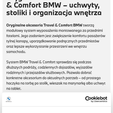
& Comfort BMW – uchwyty,
stoliki i organizacja wnętrza
Oryginalne akcesoria Travel & Comfort BMW
tworzą
modułowy system wyposażenia montowanego za przednimi
fotelami. Jego zadaniem jest zwiększenie komfortu pasażerów
tylnej kanapy, uporządkowanie podręcznych przedmiotów
oraz lepsze wykorzystanie przestrzeni we wnętrzu
samochodu.
System BMW Travel & Comfort sprawdza się podczas
dłuższych podróży, codziennych dojazdów, wyjazdów
rodzinnych i przejazdów służbowych. Pozwala dobrać
konkretne akcesorium do aktualnych potrzeb – od prostego
haczyka na torbę po stolik, wieszak na marynarkę albo uchwyt
na tablet.
Uchwyt bazowy BMW Travel & Comfort
stanowi podstawę
montażową dla wybranych elementów systemu. W
samochodach bez fabrycznego mocowania może być