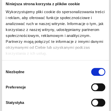
instalowany pomiędzy wspornikami zagłówka przedniego
Niniejsza strona korzysta z plików cookie
fotela, a następnie wykorzystywany do podłączenia
Wykorzystujemy pliki cookie do spersonalizowania treści
kompatybilnych akcesoriów.
i reklam, aby oferować funkcje społecznościowe i
W wybranych modelach BMW występuje również
fabryczne
analizować ruch w naszej witrynie. Informacje o tym, jak
mocowanie Travel & Comfort
zintegrowane z oparciem
korzystasz z naszej witryny, udostępniamy partnerom
fotela. W takim przypadku część akcesoriów może być
społecznościowym, reklamowym i analitycznym.
montowana bezpośrednio w przygotowanym punkcie, zależnie
Partnerzy mogą połączyć te informacje z innymi danymi
od wyposażenia samochodu oraz konkretnego numeru
otrzymanymi od Ciebie lub uzyskanymi podczas
katalogowego produktu.
korzystania z ich usług.
Składany stolik BMW Travel & Comfort
zapewnia
pasażerowi podręczną powierzchnię z tyłu przedniego fotela.
Wybór
Może przydać się podczas postoju, pracy z drobnymi
Niezbędne
zgody
przedmiotami, rodzinnej podróży albo organizacji rzeczy
używanych przez pasażera na tylnej kanapie.
Preferencje
Wybrane stoliki mają regulowaną wysokość i kąt nachylenia
oraz zintegrowany uchwyt na kubek. Po zakończeniu
użytkowania blat można złożyć, ograniczając ilość miejsca
Statystyka
zajmowanego za fotelem.