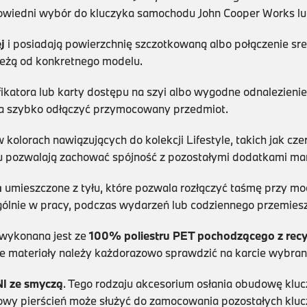
owiedni wybór do kluczyka samochodu John Cooper Works lub 
j
i posiadają powierzchnię szczotkowaną albo połączenie sre
leżą od konkretnego modelu.
ikatora lub karty dostępu na szyi albo wygodne odnalezienie 
la szybko odłączyć przymocowany przedmiot.
olorach nawiązujących do kolekcji Lifestyle, takich jak cze
u pozwalają zachować spójność z pozostałymi dodatkami mar
a
umieszczone z tyłu, które pozwala rozłączyć taśmę przy moc
gólnie w pracy, podczas wydarzeń lub codziennego przemiesz
wykonana jest ze
100% poliestru PET pochodzącego z recy
 materiały należy każdorazowo sprawdzić na karcie wybran
NI ze smyczą
. Tego rodzaju akcesorium osłania obudowę klucz
wy pierścień może służyć do zamocowania pozostałych kluc