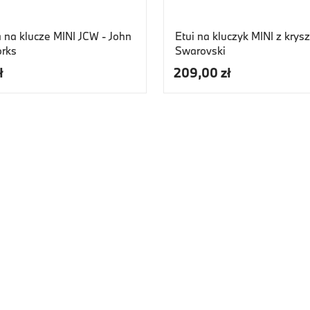
 na klucze MINI JCW - John
Etui na kluczyk MINI z krys
rks
Swarovski
ł
209,00 zł