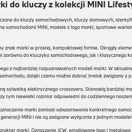
i do kluczy z kolekcji MINI Lifest
aczone do kluczy samochodowych, kluczy domowych, identyf
ane samochodami MINI, modele z logo marki, sportowe waria
 znak marki w prostej, kompaktowej formie. Okrągły elemen
 zarówno do kluczyka samochodowego, jak i klasycznego ko
ego z najbardziej rozpoznawalnych modeli marki. W aktualne
samochodu, dzięki czemu można dobrać brelok związany z po
ną sylwetkę elektrycznego crossovera. Stanowią bardziej m
zy tym niewielki rozmiar odpowiedni do codziennego noszeni
 oznaczenie marki zamiast odwzorowania konkretnego samoc
generacji MINI i nie są związane wyłącznie z jednym modele
arakter marki. Oznaczenie JCW, emaliowane logo i metalowa