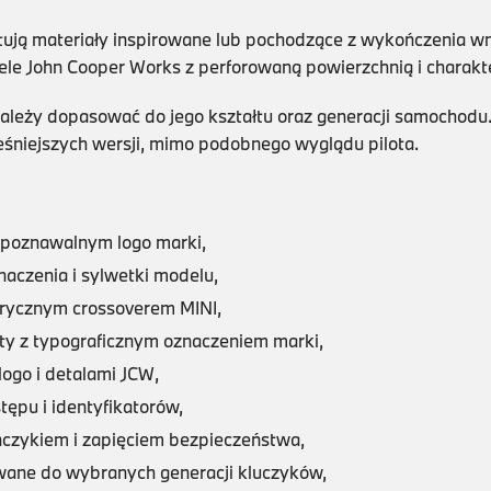
stują materiały inspirowane lub pochodzące z wykończenia 
ele John Cooper Works z perforowaną powierzchnią i charak
 należy dopasować do jego kształtu oraz generacji samochod
śniejszych wersji, mimo podobnego wyglądu pilota.
poznawalnym logo marki,
aczenia i sylwetki modelu,
trycznym crossoverem MINI,
ty z typograficznym oznaczeniem marki,
ogo i detalami JCW,
tępu i identyfikatorów,
czykiem i zapięciem bezpieczeństwa,
ane do wybranych generacji kluczyków,