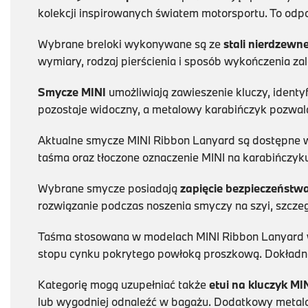
kolekcji inspirowanych światem motorsportu. To odp
Wybrane breloki wykonywane są ze
stali nierdzewne
wymiary, rodzaj pierścienia i sposób wykończenia za
Smycze MINI
umożliwiają zawieszenie kluczy, identyf
pozostaje widoczny, a metalowy karabińczyk pozwa
Aktualne smycze MINI Ribbon Lanyard są dostępne w k
taśma oraz tłoczone oznaczenie MINI na karabińczyk
Wybrane smycze posiadają
zapięcie bezpieczeństw
rozwiązanie podczas noszenia smyczy na szyi, szcze
Taśma stosowana w modelach MINI Ribbon Lanyard 
stopu cynku pokrytego powłoką proszkową. Dokładne
Kategorię mogą uzupełniać także
etui na kluczyk MI
lub wygodniej odnaleźć w bagażu. Dodatkowy metalo