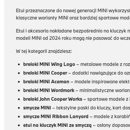
Etui przeznaczone do nowej generacji MINI wykorzy
klasyczne warianty MINI oraz bardziej sportowe mod
Etui i akcesoria nakładane bezpośrednio na kluczyk
modeli MINI od 2024 roku mogą nie pasować do wcze
W tej kategorii znajdziesz:
breloki MINI Wing Logo
– metalowe modele z roz
breloki MINI Cooper
– dodatki nawiązujące do ozn
breloki MINI Aceman
– modele inspirowane elek
breloki MINI Wordmark
– minimalistyczne warian
breloki John Cooper Works
– sportowe modele z l
smycze MINI
– tekstylne paski do kluczy, kart dos
smycze MINI Ribbon Lanyard
– modele z karabiń
etui na kluczyk MINI ze smyczą
– osłony dopasow