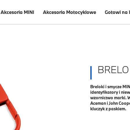
Akcesoria MINI
Akcesoria Motocyklowe
Gotowi na 
BRELOK
Breloki i smycze M
identyfikatory i ni
wzornictwo marki. W
Aceman i John Coope
kluczyk z paskiem.