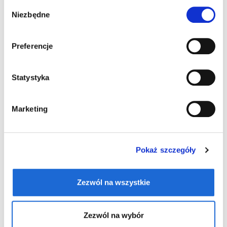
Wybór
Nowość
Nowość
Niezbędne
zgody
Preferencje
Statystyka
Marketing
Mała torba na ramię BMW M
Mała torba na ramię BMW M
1,5 l
1,5 l
279,00 zł
279,00 zł
Pokaż szczegóły
Nowość
Nowość
Zezwól na wszystkie
Zezwól na wybór