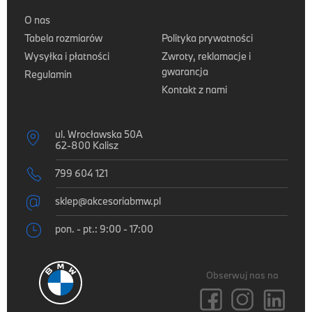
O nas
Tabela rozmiarów
Polityka prywatności
Wysyłka i płatności
Zwroty, reklamacje i
gwarancja
Regulamin
Kontakt z nami
ul. Wrocławska 50A

62-800 Kalisz

799 604 121

sklep@akcesoriabmw.pl

pon. - pt.: 9:00 - 17:00
Obserwuj nas na