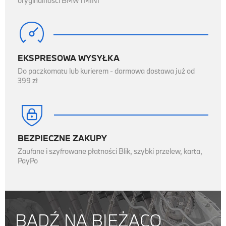
oryginalności BMW i MINI

EKSPRESOWA WYSYŁKA
Do paczkomatu lub kurierem - darmowa dostawa już od
399 zł

BEZPIECZNE ZAKUPY
Zaufane i szyfrowane płatności Blik, szybki przelew, karta,
PayPo
BĄDŹ NA BIEŻĄCO