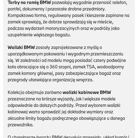
Torby na ramię BMW
pozwalają wygodnie przenosić telefon,
portfel, dokumenty i pozostałe drobne przedmioty.
Kompaktowa forma, regulowany pasek i kieszenie zapinane na
zamek sprawiają, że dobrze sprawdzają się w mieście,
podczas wydarzeń motoryzacyjnych oraz w podróży jako
uzupełnienie większego bagażu.
Walizki BMW
zostały zaprojektowane z myślą o
uporządkowanym pakowaniu i wygodnym przemieszczaniu
się. W zależności od modelu mogą posiadać cztery podwójne
koła obracające się o 360 stopni, zamek TSA, wodoodporny
zamek komory głównej, pasy zabezpieczające bagaż oraz
przegrody ułatwiające organizację wnętrza.
Kolekcja obejmuje zarówno
walizki kabinowe BMW
przeznaczone na krótsze wyjazdy, jak i większe modele
odpowiednie do dalszych podróży. Przed wyborem walizki
kabinowej warto sprawdzić jej dokładne wymiary oraz
aktualne limity bagażu podręcznego obowiązujące u danego
przewoźnika.
O charakterze bagażu BMW decydują materiały, układ komór i