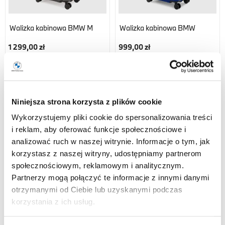
Walizka kabinowa BMW M
Walizka kabinowa BMW
1 299,00 zł
999,00 zł
Niniejsza strona korzysta z plików cookie
Wykorzystujemy pliki cookie do spersonalizowania treści
i reklam, aby oferować funkcje społecznościowe i
analizować ruch w naszej witrynie. Informacje o tym, jak
korzystasz z naszej witryny, udostępniamy partnerom
społecznościowym, reklamowym i analitycznym.
Partnerzy mogą połączyć te informacje z innymi danymi
otrzymanymi od Ciebie lub uzyskanymi podczas
Walizka Bagażowa BMW M
Walizka Bagażowa BMW
korzystania z ich usług.
1 429,00 zł
1 199,00 zł