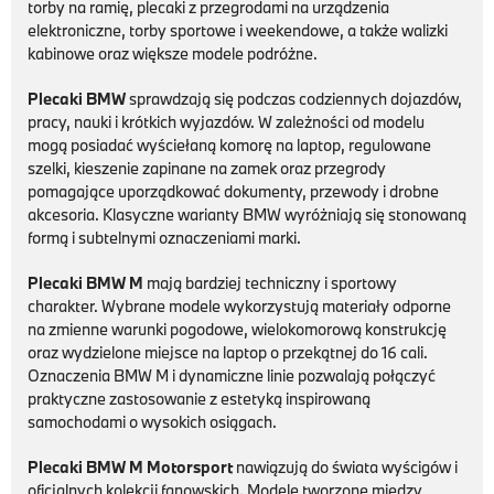
torby na ramię, plecaki z przegrodami na urządzenia
elektroniczne, torby sportowe i weekendowe, a także walizki
kabinowe oraz większe modele podróżne.
Plecaki BMW
sprawdzają się podczas codziennych dojazdów,
pracy, nauki i krótkich wyjazdów. W zależności od modelu
mogą posiadać wyściełaną komorę na laptop, regulowane
szelki, kieszenie zapinane na zamek oraz przegrody
pomagające uporządkować dokumenty, przewody i drobne
akcesoria. Klasyczne warianty BMW wyróżniają się stonowaną
formą i subtelnymi oznaczeniami marki.
Plecaki BMW M
mają bardziej techniczny i sportowy
charakter. Wybrane modele wykorzystują materiały odporne
na zmienne warunki pogodowe, wielokomorową konstrukcję
oraz wydzielone miejsce na laptop o przekątnej do 16 cali.
Oznaczenia BMW M i dynamiczne linie pozwalają połączyć
praktyczne zastosowanie z estetyką inspirowaną
samochodami o wysokich osiągach.
Plecaki BMW M Motorsport
nawiązują do świata wyścigów i
oficjalnych kolekcji fanowskich. Modele tworzone między